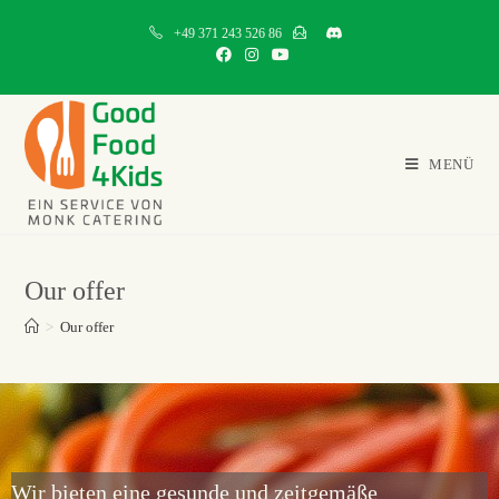
+49 371 243 526 86
MENÜ
Our offer
>
Our offer
Wir bieten eine gesunde und zeitgemäße